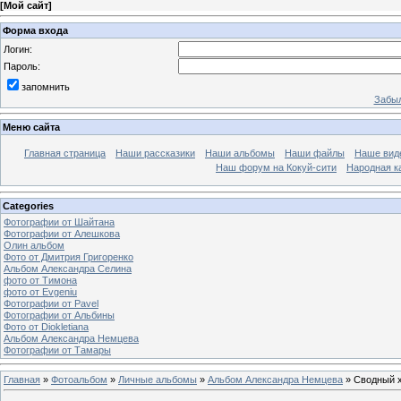
[
Мой сайт
]
Форма входа
Логин:
Пароль:
запомнить
Забыл
Меню сайта
Главная страница
Наши рассказики
Наши альбомы
Наши файлы
Наше вид
Наш форум на Кокуй-сити
Народная к
Categories
Фотографии от Шайтана
Фотографии от Алешкова
Олин альбом
Фото от Дмитрия Григоренко
Альбом Александра Селина
фото от Тимона
фото от Еvgeniu
Фотографии от Pavel
Фотографии от Альбины
Фото от Diokletiana
Альбом Александра Немцева
Фотографии от Тамары
Главная
»
Фотоальбом
»
Личные альбомы
»
Альбом Александра Немцева
» Сводный х