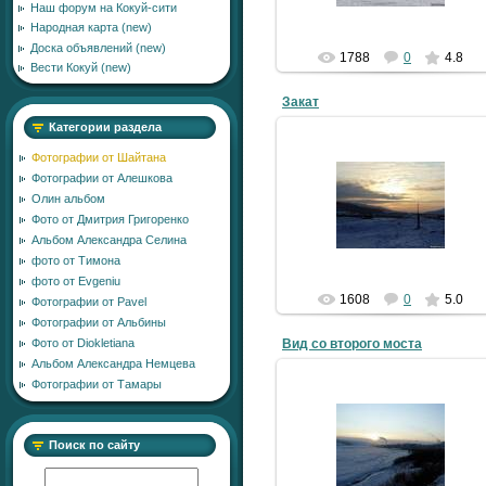
Наш форум на Кокуй-сити
Народная карта (new)
Доска объявлений (new)
1788
0
4.8
Вести Кокуй (new)
Закат
Категории раздела
Фотографии от Шайтана
Фотографии от Алешкова
14.05.2009
Олин альбом
Фото от Дмитрия Григоренко
LLlauTAH
Альбом Александра Селина
фото от Тимона
фото от Еvgeniu
1608
0
5.0
Фотографии от Pavel
Фотографии от Альбины
Вид со второго моста
Фото от Diokletiana
Альбом Александра Немцева
Фотографии от Тамары
14.05.2009
Поиск по сайту
LLlauTAH