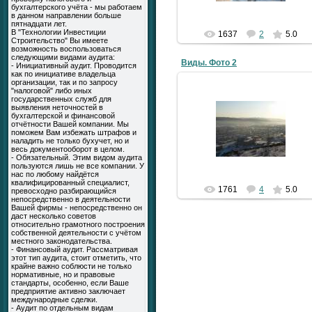
бухгалтерского учёта - мы работаем
в данном направлении больше
пятнадцати лет.
В "Технологии Инвестиции
1637
2
5.0
Строительство" Вы имеете
возможность воспользоваться
следующими видами аудита:
Виды. Фото 2
- Инициативный аудит. Проводится
как по инициативе владельца
организации, так и по запросу
"налоговой" либо иных
государственных служб для
выявления неточностей в
бухгалтерской и финансовой
30.04.2009
отчётности Вашей компании. Мы
поможем Вам избежать штрафов и
LLlauTAH
наладить не только бухучет, но и
весь документооборот в целом.
- Обязательный. Этим видом аудита
пользуются лишь не все компании. У
нас по любому найдётся
квалифицированный специалист,
1761
4
5.0
превосходно разбирающийся
непосредственно в деятельности
Вашей фирмы - непосредственно он
даст несколько советов
относительно грамотного построения
собственной деятельности с учётом
местного законодательства.
- Финансовый аудит. Рассматривая
этот тип аудита, стоит отметить, что
крайне важно соблюсти не только
нормативные, но и правовые
стандарты, особенно, если Ваше
предприятие активно заключает
международные сделки.
- Аудит по отдельным видам