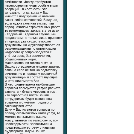
отчётности. Иногда требуется
перепроверить лишь особые виды
операций - в частности, это
актуально тогда, когда у Вас
имеются подозрения на наличие
каких-либо неточностей. В случае,
если нужна сметная экспертиза
перед началом строительных работ,
то рекомендуем заказать этот аудит!
- Кадровый. В данном случае, мы
предлагаем не только лишь привести
в порядок уже существующие
документы, но и руководствоваться
рекомендациями по оптимизации
кадрового делопроизводства с
учётом всех, без исключения,
общепринятых норм.
Наша компания готова снять с
Ваших сотрудников лишние задачи,
взяв на себя не только подготовку
отчетов, но и передачу первичной
документации в соответствующие
инстанции вместо Вас.
В настоящее время наибольшим
спросом пользуется услуга расчёта
зарплаты - будьте уверены в том,
что заработная плата Вашим
сотрудникам будет выплачена
вовремя и с учётом трудового
законодательства.
Если у Вас имеются вопросы по
поводу оказываемых нами услуг, то
можете связаться с нашим
консультантом по телефону, и, при
необходимости, записаться на
предстоящую встречу с нашими
аудиторами. Ждём Ваших