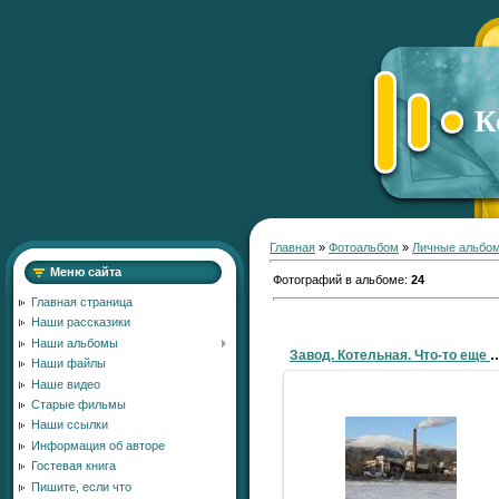
К
Главная
»
Фотоальбом
»
Личные альбо
Меню сайта
Фотографий в альбоме
:
24
Главная страница
Наши рассказики
Наши альбомы
Завод. Котельная. Что-то ещ
Наши файлы
Наше видео
Старые фильмы
Наши ссылки
14.05.2009
Информация об авторе
Гостевая книга
LLlauTAH
Пишите, если что