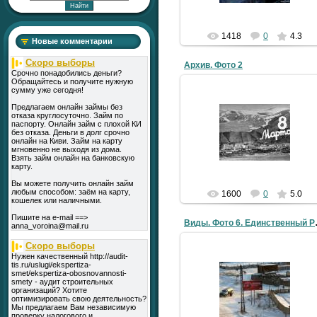
1418
0
4.3
Новые комментарии
Скоро выборы
Архив. Фото 2
Срочно понадобились деньги?
Обращайтесь и получите нужную
сумму уже сегодня!
Предлагаем онлайн займы без
05.05.2009
отказа круглосуточно. Займ по
паспорту. Онлайн займ с плохой КИ
Старые фоты поселка из
без отказа. Деньги в долг срочно
семейного архива (это 70-е??)
онлайн на Киви. Займ на карту
мгновенно не выходя из дома.
LLlauTAH
Взять займ онлайн на банковскую
карту.
Вы можете получить онлайн займ
любым способом: заём на карту,
1600
0
5.0
кошелек или наличными.
Пишите на e-mail ==>
Виды. Фот
anna_voroina@mail.ru
Скоро выборы
Нужен качественный http://audit-
tis.ru/uslugi/ekspertiza-
smet/ekspertiza-obosnovannosti-
30.04.2009
smety - аудит строительных
организаций? Хотите
оптимизировать свою деятельность?
LLlauTAH
Мы предлагаем Вам независимую
проверку налогового и