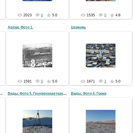
2023
0
5.0
1535
0
4.8
Архив. Фото 1.
Церковь
05.05.2009
30.04.2009
Старые фоты поселка из
семейного архива (это 70-е??)
LLlauTAH
LLlauTAH
1591
0
5.0
1871
3
5.0
о 6. Единственный Рекщит :)
Виды. Фото 5. Геохрензнаеткакой знак (маяк, и т.п)
Виды. Фото 4. Горки
30.04.2009
30.04.2009
LLlauTAH
LLlauTAH