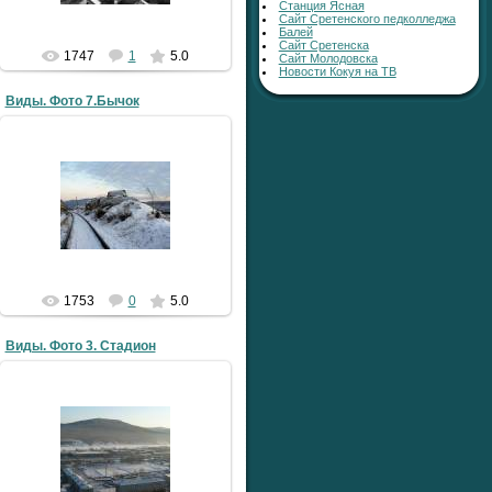
Станция Ясная
Сайт Сретенского педколледжа
Балей
Сайт Сретенска
1747
1
5.0
Сайт Молодовска
Новости Кокуя на ТВ
Виды. Фото 7.Бычок
30.04.2009
LLlauTAH
1753
0
5.0
Виды. Фото 3. Стадион
30.04.2009
LLlauTAH