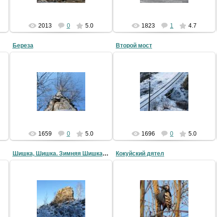
2013
0
5.0
1823
1
4.7
Береза
Второй мост
14.05.2009
14.05.2009
LLlauTAH
LLlauTAH
1659
0
5.0
1696
0
5.0
Шишка, Шишка. Зимняя Шишка... :)
Кокуйский дятел
14.05.2009
14.05.2009
Застукан напротив пятаков
LLlauTAH
LLlauTAH