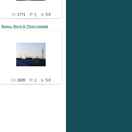
1771
0
5.0
Виды. Фото 8. Подстанция
30.04.2009
LLlauTAH
1826
0
5.0