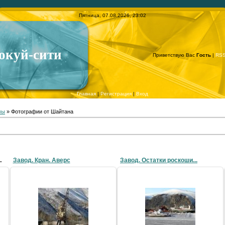
Пятница, 07.08.2026, 23:02
окуй-сити
Приветствую Вас
Гость
|
RS
Главная
|
Регистрация
|
Вход
мы
» Фотографии от Шайтана
е фунциклирует
Завод. Кран. Аверс
Завод. Остатки роскоши...
14.05.2009
14.05.2009
LLlauTAH
LLlauTAH