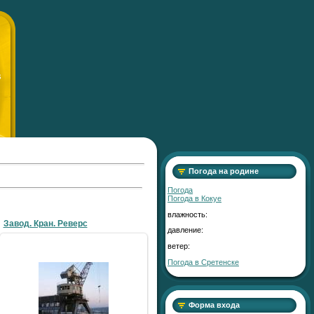
S
Погода на родине
Погода
Погода в
Кокуе
влажность:
Завод. Кран. Реверс
давление:
ветер:
Погода в Сретенске
14.05.2009
LLlauTAH
Форма входа