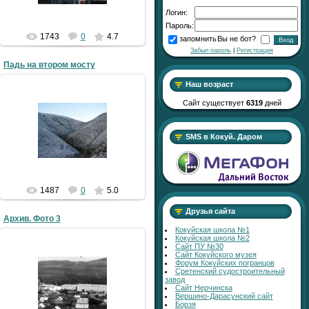
Логин:
Пароль:
1743
0
4.7
запомнить
Вы не бот?
Забыл пароль
|
Регистрация
Падь на втором мосту
Наш возраст
Сайт существует
6319
дней
14.05.2009
SMS в Кокуй. Даром
LLlauTAH
1487
0
5.0
Друзья сайта
Архив. Фото 3
Кокуйская школа №1
Кокуйская школа №2
Сайт ПУ №30
Сайт Кокуйского музея
Форум Кокуйских погранцов
05.05.2009
Сретенский судостроительный
завод
Старые фоты поселка из
Сайт Нерчинска
семейного архива (это 70-е??)
Вершино-Дарасунский сайт
LLlauTAH
Борзя