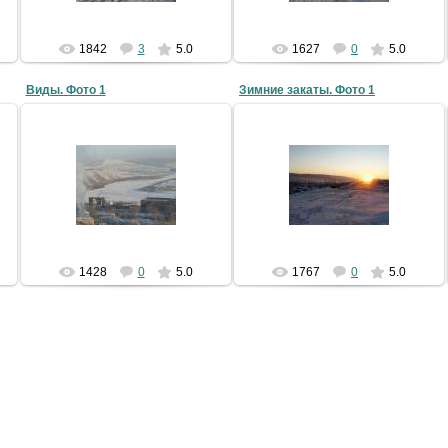
1842
3
5.0
1627
0
5.0
Виды. Фото 1
Зимние закаты. Фото 1
30.04.2009
30.04.2009
LLlauTAH
LLlauTAH
1428
0
5.0
1767
0
5.0