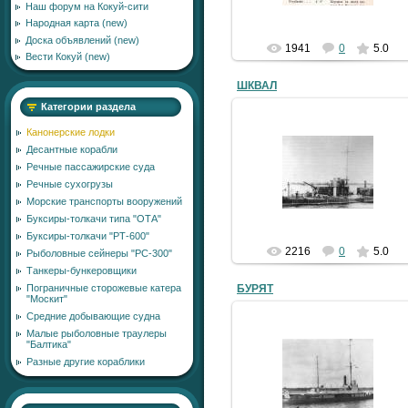
Наш форум на Кокуй-сити
Народная карта (new)
Доска объявлений (new)
1941
0
5.0
Вести Кокуй (new)
ШКВАЛ
Категории раздела
Канонерские лодки
Десантные корабли
16.12.2010
Речные пассажирские суда
Речные сухогрузы
SergV
Морские транспорты вооружений
Буксиры-толкачи типа "ОТА"
Буксиры-толкачи "РТ-600"
2216
0
5.0
Рыболовные сейнеры "РС-300"
Танкеры-бункеровщики
БУРЯТ
Пограничные сторожевые катера
"Москит"
Средние добывающие судна
Малые рыболовные траулеры
"Балтика"
16.12.2010
Разные другие кораблики
SergV