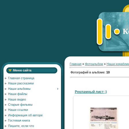
К
Главная
»
Фотоальбом
»
Наши кораблик
Меню сайта
Фотографий в альбоме
:
10
Главная страница
Наши рассказики
Наши альбомы
Рекламный лист ;)
Наши файлы
Наше видео
Старые фильмы
Наши ссылки
17.12.2010
Информация об авторе
Гостевая книга
SergV
Пишите, если что