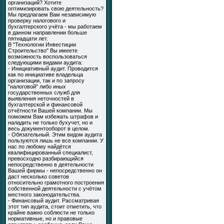
организаций? Хотите
оптимизировать свою деятельность?
Мы предлагаем Вам независимую
проверку налогового и
бухгалтерского учёта - мы работаем
в данном направлении больше
пятнадцати лет.
В "Технологии Инвестиции
Строительство" Вы имеете
возможность воспользоваться
следующими видами аудита:
- Инициативный аудит. Проводится
как по инициативе владельца
организации, так и по запросу
"налоговой" либо иных
государственных служб для
выявления неточностей в
бухгалтерской и финансовой
отчётности Вашей компании. Мы
поможем Вам избежать штрафов и
наладить не только бухучет, но и
весь документооборот в целом.
- Обязательный. Этим видом аудита
пользуются лишь не все компании. У
нас по любому найдётся
квалифицированный специалист,
превосходно разбирающийся
непосредственно в деятельности
Вашей фирмы - непосредственно он
даст несколько советов
относительно грамотного построения
собственной деятельности с учётом
местного законодательства.
- Финансовый аудит. Рассматривая
этот тип аудита, стоит отметить, что
крайне важно соблюсти не только
нормативные, но и правовые