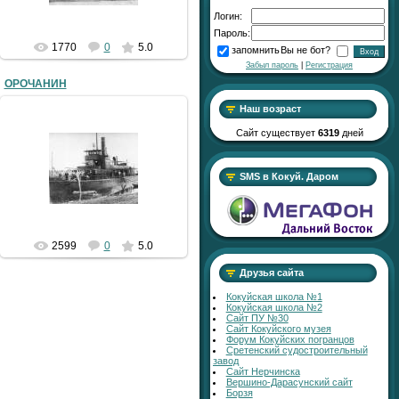
Логин:
Пароль:
1770
0
5.0
запомнить
Вы не бот?
Забыл пароль
|
Регистрация
ОРОЧАНИН
Наш возраст
Сайт существует
6319
дней
16.12.2010
SMS в Кокуй. Даром
SergV
2599
0
5.0
Друзья сайта
Кокуйская школа №1
Кокуйская школа №2
Сайт ПУ №30
Сайт Кокуйского музея
Форум Кокуйских погранцов
Сретенский судостроительный
завод
Сайт Нерчинска
Вершино-Дарасунский сайт
Борзя