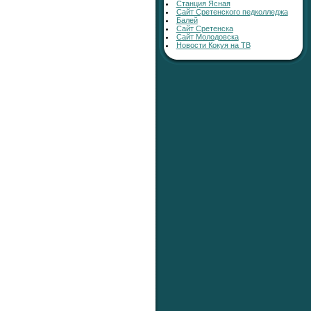
Станция Ясная
Сайт Сретенского педколледжа
Балей
Сайт Сретенска
Сайт Молодовска
Новости Кокуя на ТВ