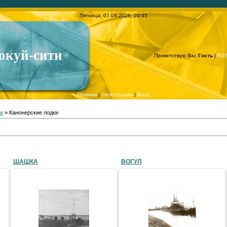
Пятница, 07.08.2026, 20:45
окуй-сити
Приветствую Вас
Гость
|
RS
Главная
|
Регистрация
|
Вход
и
» Канонерские лодки
ШАШКА
ВОГУЛ
16.12.2010
16.12.2010
SergV
SergV