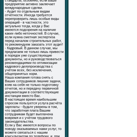
стандарты, особенно, если Ваше
предприятие активно заключает
международные сделки.
- Аудит по отдельным видам
отчётности. Иногда требуется
перепроверить лишь особые виды
операций - в частности, это
актуально тогда, когда у Вас
имеются подозрения на наличие
каких-либо неточностей. В случае,
если нужна сметная экспертиза
перед началом строительных работ,
то рекомендуем заказать этот аудит!
- Кадровый. В данном случае, мы
предлагаем не только лишь привести
в порядок уже существующие
документы, но и руководствоваться
рекомендациями по оптимизации
кадрового делопроизводства с
учётом всех, без исключения,
общепринятых норм.
Наша компания готова снять с
Ваших сотрудников лишние задачи,
взяв на себя не только подготовку
отчетов, но и передачу первичной
документации в соответствующие
инстанции вместо Вас.
В настоящее время наибольшим
спросом пользуется услуга расчёта
зарплаты - будьте уверены в том,
что заработная плата Вашим
сотрудникам будет выплачена
вовремя и с учётом трудового
законодательства.
Если у Вас имеются вопросы по
поводу оказываемых нами услуг, то
можете связаться с нашим
консультантом по телефону, и, при