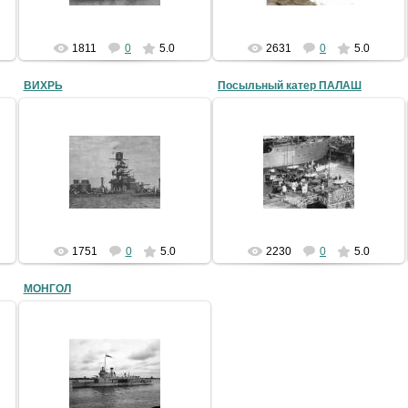
1811
0
5.0
2631
0
5.0
ВИХРЬ
Посыльный катер ПАЛАШ
16.12.2010
16.12.2010
SergV
SergV
1751
0
5.0
2230
0
5.0
МОНГОЛ
16.12.2010
SergV