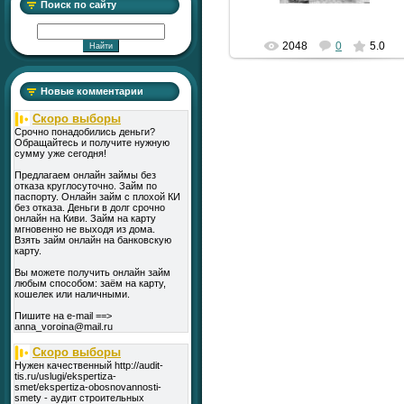
Поиск по сайту
2048
0
5.0
Новые комментарии
Скоро выборы
Срочно понадобились деньги?
Обращайтесь и получите нужную
сумму уже сегодня!
Предлагаем онлайн займы без
отказа круглосуточно. Займ по
паспорту. Онлайн займ с плохой КИ
без отказа. Деньги в долг срочно
онлайн на Киви. Займ на карту
мгновенно не выходя из дома.
Взять займ онлайн на банковскую
карту.
Вы можете получить онлайн займ
любым способом: заём на карту,
кошелек или наличными.
Пишите на e-mail ==>
anna_voroina@mail.ru
Скоро выборы
Нужен качественный http://audit-
tis.ru/uslugi/ekspertiza-
smet/ekspertiza-obosnovannosti-
smety - аудит строительных