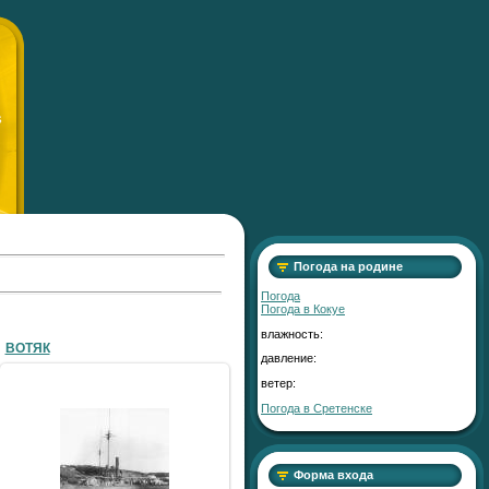
S
Погода на родине
Погода
Погода в
Кокуе
влажность:
ВОТЯК
давление:
ветер:
Погода в Сретенске
16.12.2010
SergV
Форма входа