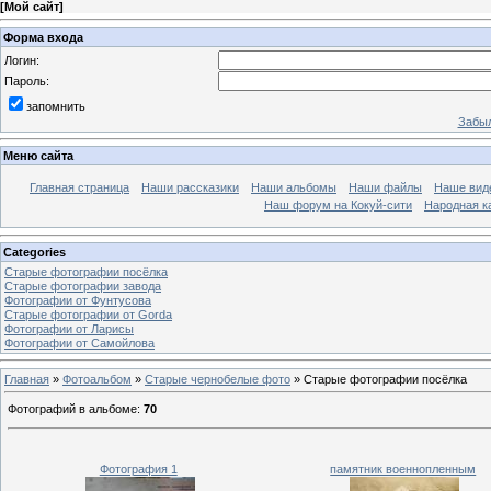
[
Мой сайт
]
Форма входа
Логин:
Пароль:
запомнить
Забыл
Меню сайта
Главная страница
Наши рассказики
Наши альбомы
Наши файлы
Наше вид
Наш форум на Кокуй-сити
Народная к
Categories
Старые фотографии посёлка
Старые фотографии завода
Фотографии от Фунтусова
Старые фотографии от Gorda
Фотографии от Ларисы
Фотографии от Самойлова
Главная
»
Фотоальбом
»
Старые чернобелые фото
» Старые фотографии посёлка
Фотографий в альбоме
:
70
Фотография 1
памятник военнопленным