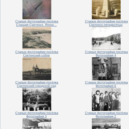
Старые фотографии посёлка
Старые фотографии посёлка
Станция Сретенск. Японс...
Сретенск пятидесятых
Старые фотографии посёлка
Старые фотографии посёлка
Сретенский собор
Фотография 4
Старые фотографии посёлка
Старые фотографии посёлка
Сретенский городской сад
Фотография 6
Старые фотографии посёлка
Старые фотографии посёлка
Фотография 3
Фотография 2