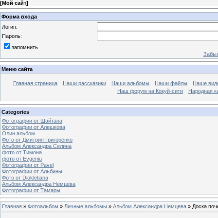
[
Мой сайт
]
Форма входа
Логин:
Пароль:
запомнить
Забыл
Меню сайта
Главная страница
Наши рассказики
Наши альбомы
Наши файлы
Наше вид
Наш форум на Кокуй-сити
Народная к
Categories
Фотографии от Шайтана
Фотографии от Алешкова
Олин альбом
Фото от Дмитрия Григоренко
Альбом Александра Селина
фото от Тимона
фото от Еvgeniu
Фотографии от Pavel
Фотографии от Альбины
Фото от Diokletiana
Альбом Александра Немцева
Фотографии от Тамары
Главная
»
Фотоальбом
»
Личные альбомы
»
Альбом Александра Немцева
» Доска поч