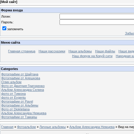
[
Мой сайт
]
Форма входа
Логин:
Пароль:
запомнить
Забыл
Меню сайта
Главная страница
Наши рассказики
Наши альбомы
Наши файлы
Наше вид
Наш форум на Кокуй-сити
Народная к
Categories
Фотографии от Шайтана
Фотографии от Алешкова
Олин альбом
Фото от Дмитрия Григоренко
Альбом Александра Селина
фото от Тимона
фото от Еvgeniu
Фотографии от Pavel
Фотографии от Альбины
Фото от Diokletiana
Альбом Александра Немцева
Фотографии от Тамары
Главная
»
Фотоальбом
»
Личные альбомы
»
Альбом Александра Немцева
» Вид на пи