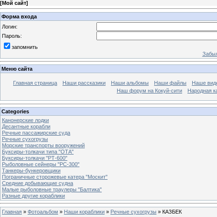
[
Мой сайт
]
Форма входа
Логин:
Пароль:
запомнить
Забыл
Меню сайта
Главная страница
Наши рассказики
Наши альбомы
Наши файлы
Наше вид
Наш форум на Кокуй-сити
Народная к
Categories
Канонерские лодки
Десантные корабли
Речные пассажирские суда
Речные сухогрузы
Морские транспорты вооружений
Буксиры-толкачи типа "ОТА"
Буксиры-толкачи "РТ-600"
Рыболовные сейнеры "РС-300"
Танкеры-бункеровщики
Пограничные сторожевые катера "Москит"
Средние добывающие судна
Малые рыболовные траулеры "Балтика"
Разные другие кораблики
Главная
»
Фотоальбом
»
Наши кораблики
»
Речные сухогрузы
» КАЗБЕК