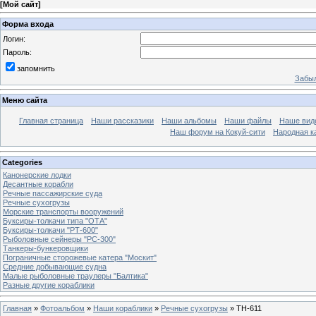
[
Мой сайт
]
Форма входа
Логин:
Пароль:
запомнить
Забыл
Меню сайта
Главная страница
Наши рассказики
Наши альбомы
Наши файлы
Наше вид
Наш форум на Кокуй-сити
Народная к
Categories
Канонерские лодки
Десантные корабли
Речные пассажирские суда
Речные сухогрузы
Морские транспорты вооружений
Буксиры-толкачи типа "ОТА"
Буксиры-толкачи "РТ-600"
Рыболовные сейнеры "РС-300"
Танкеры-бункеровщики
Пограничные сторожевые катера "Москит"
Средние добывающие судна
Малые рыболовные траулеры "Балтика"
Разные другие кораблики
Главная
»
Фотоальбом
»
Наши кораблики
»
Речные сухогрузы
» ТН-611