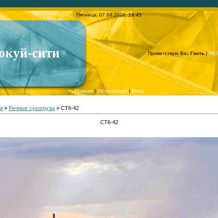
Пятница, 07.08.2026, 19:45
окуй-сити
Приветствую Вас
Гость
|
RS
Главная
|
Регистрация
|
Вход
и
»
Речные сухогрузы
» СТ6-42
СТ6-42