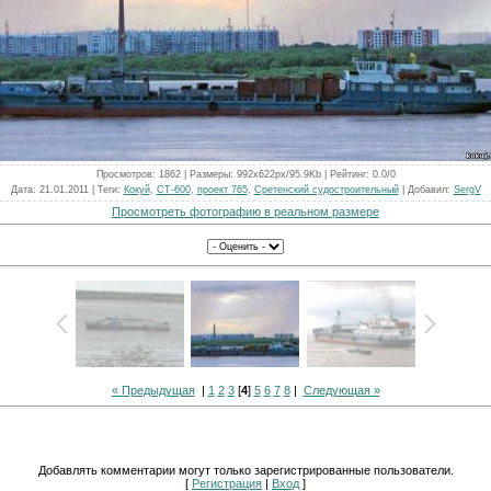
Просмотров
: 1862 |
Размеры
: 992x622px/95.9Kb |
Рейтинг
: 0.0/0
Дата
: 21.01.2011 |
Теги
:
Кокуй
,
СТ-600
,
проект 765
,
Сретенский судостроительный
|
Добавил
:
SergV
Просмотреть фотографию в реальном размере
« Предыдущая
|
1
2
3
[
4
]
5
6
7
8
|
Следующая »
Добавлять комментарии могут только зарегистрированные пользователи.
[
Регистрация
|
Вход
]