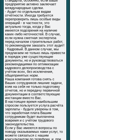
стандарты, особенно, если Ваше
предприятие активно заключает
международные сделки.
- Аудит по отдельным видам
отчётности. Иногда требуется
перепроверить лишь особые виды
операций - в частности, это
актуально тогда, когда у Вас
имеются подозрения на наличие
каких-либо неточностей. В случае,
если нужна сметная экспертиза
перед началом строительных работ,
то рекомендуем заказать этот аудит!
- Кадровый. В данном случае, мы
предлагаем не только лишь привести
в порядок уже существующие
документы, но и руководствоваться
рекомендациями по оптимизации
кадрового делопроизводства с
учётом всех, без исключения,
общепринятых норм.
Наша компания готова снять с
Ваших сотрудников лишние задачи,
взяв на себя не только подготовку
отчетов, но и передачу первичной
документации в соответствующие
инстанции вместо Вас.
В настоящее время наибольшим
спросом пользуется услуга расчёта
зарплаты - будьте уверены в том,
что заработная плата Вашим
сотрудникам будет выплачена
вовремя и с учётом трудового
законодательства.
Если у Вас имеются вопросы по
поводу оказываемых нами услуг, то
можете связаться с нашим
консультантом по телефону, и, при