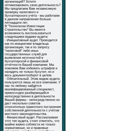
организаций? Хотите
оптимизировать свою деятельность?
Мы предлагаем Вам независимую
проверку налогового и
бухгалтерского учёта - мы работаем
в данном направлении больше
пятнадцати лет.
В "Технологии Инвестиции
Строительство" Вы имеете
возможность воспользоваться
следующими видами аудита:
- Инициативный аудит. Проводится
как по инициативе владельца
организации, так и по запросу
"налоговой" либо иных
государственных служб для
выявления неточностей в
бухгалтерской и финансовой
отчётности Вашей компании. Мы
поможем Вам избежать штрафов и
наладить не только бухучет, но и
весь документооборот в целом.
- Обязательный. Этим видом аудита
пользуются лишь не все компании. У
нас по любому найдётся
квалифицированный специалист,
превосходно разбирающийся
непосредственно в деятельности
Вашей фирмы - непосредственно он
даст несколько советов
относительно грамотного построения
собственной деятельности с учётом
местного законодательства.
- Финансовый аудит. Рассматривая
этот тип аудита, стоит отметить, что
крайне важно соблюсти не только
нормативные, но и правовые