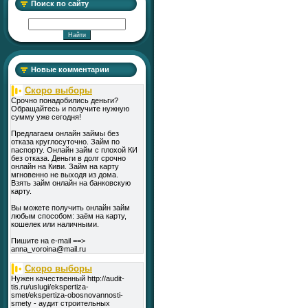
Поиск по сайту
Новые комментарии
Скоро выборы
Срочно понадобились деньги?
Обращайтесь и получите нужную
сумму уже сегодня!
Предлагаем онлайн займы без
отказа круглосуточно. Займ по
паспорту. Онлайн займ с плохой КИ
без отказа. Деньги в долг срочно
онлайн на Киви. Займ на карту
мгновенно не выходя из дома.
Взять займ онлайн на банковскую
карту.
Вы можете получить онлайн займ
любым способом: заём на карту,
кошелек или наличными.
Пишите на e-mail ==>
anna_voroina@mail.ru
Скоро выборы
Нужен качественный http://audit-
tis.ru/uslugi/ekspertiza-
smet/ekspertiza-obosnovannosti-
smety - аудит строительных