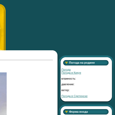
S
Погода на родине
Погода
Погода в
Кокуе
влажность:
давление:
ветер:
Погода в Сретенске
Форма входа