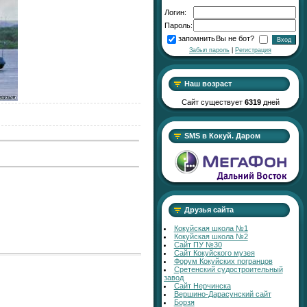
Логин:
Пароль:
запомнить
Вы не бот?
Забыл пароль
|
Регистрация
Наш возраст
Сайт существует
6319
дней
SMS в Кокуй. Даром
Друзья сайта
Кокуйская школа №1
Кокуйская школа №2
Сайт ПУ №30
Сайт Кокуйского музея
Форум Кокуйских погранцов
Сретенский судостроительный
завод
Сайт Нерчинска
Вершино-Дарасунский сайт
Борзя