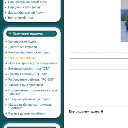
Наш форум на Кокуй-сити
Народная карта (new)
Доска объявлений (new)
Вести Кокуй (new)
Категории раздела
Канонерские лодки
Десантные корабли
Речные пассажирские суда
Речные сухогрузы
Морские транспорты вооружений
Буксиры-толкачи типа "ОТА"
Буксиры-толкачи "РТ-600"
Рыболовные сейнеры "РС-300"
Танкеры-бункеровщики
Пограничные сторожевые катера
"Москит"
Средние добывающие судна
Малые рыболовные траулеры
"Балтика"
Всего комментариев
:
0
Разные другие кораблики