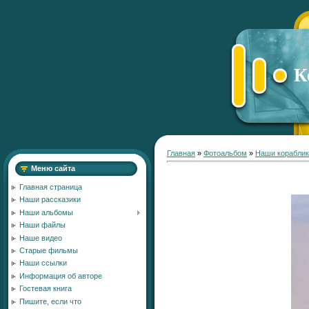
К
Главная
»
Фотоальбом
»
Наши кораблик
Меню сайта
Главная страница
Наши рассказики
Наши альбомы
Наши файлы
Наше видео
Старые фильмы
Наши ссылки
Информация об авторе
Гостевая книга
Пишите, если что