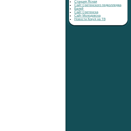
Станция Ясная
Сайт Сретенского педколледжа
Балей
Сайт Сретенска
Сайт Молодовска
Новости Кокуя на ТВ