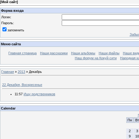
[
Мой сайт
]
Форма входа
Логин:
Пароль:
запомнить
Забыл
Меню сайта
Главная страница
Наши рассказики
Наши альбомы
Наши файлы
Наше вид
Наш форум на Кокуй-сити
Народная к
Главная
»
2013
»
Декабрь
22 Декабря, Воскресенье
11:57
Ищу родственников
Calendar
Пн
Вт
2
3
9
10