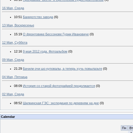
16 Мая, Среда
10:51
Банкротство завода
(6)
13 Мая, Воскресенье
15:19
О фронтовике Бессонове Гурии Ивановиче
(0)
12 Мая, Суббота
12:16
9 мая 2012 года. Фотоальбом
(0)
09 Мая, Среда
21:29
Бачили очи шо куповалы, а теперь хучь повылазьте
(0)
04 Мая, Пятница
08:09
История со старой фотографией продолжается
(0)
02 Мая, Среда
08:52
Шилкинская ГЭС: экспедиция по деревням на дне
(0)
Calendar
Пн
Вт