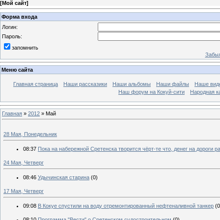
[
Мой сайт
]
Форма входа
Логин:
Пароль:
запомнить
Забыл
Меню сайта
Главная страница
Наши рассказики
Наши альбомы
Наши файлы
Наше вид
Наш форум на Кокуй-сити
Народная к
Главная
»
2012
»
Май
28 Мая, Понедельник
08:37
Пока на набережной Сретенска творится чёрт-те что, денег на дороги р
24 Мая, Четверг
08:46
Удычинская старина
(0)
17 Мая, Четверг
09:08
В Кокуе спустили на воду отремонтированный нефтеналивной танкер
(0
08:10
Программа "Вести" о Сретенском судостроительном
(0)