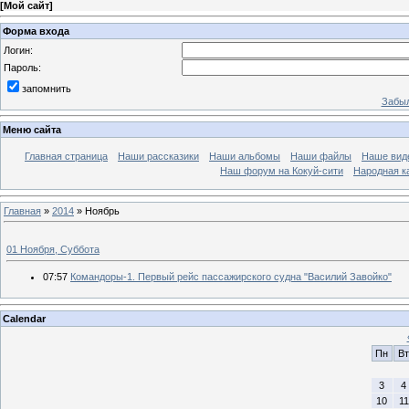
[
Мой сайт
]
Форма входа
Логин:
Пароль:
запомнить
Забыл
Меню сайта
Главная страница
Наши рассказики
Наши альбомы
Наши файлы
Наше вид
Наш форум на Кокуй-сити
Народная к
Главная
»
2014
»
Ноябрь
01 Ноября, Суббота
07:57
Командоры-1. Первый рейс пассажирского судна "Василий Завойко"
Calendar
Пн
Вт
3
4
10
11