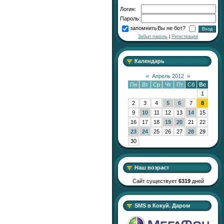
Логин:
Пароль:
запомнить
Вы не бот?
Забыл пароль
|
Регистрация
Календарь
«
Апрель 2012
»
Пн
Вт
Ср
Чт
Пт
Сб
Вс
1
2
3
4
5
6
7
8
9
10
11
12
13
14
15
16
17
18
19
20
21
22
23
24
25
26
27
28
29
30
Наш возраст
Сайт существует
6319
дней
SMS в Кокуй. Даром