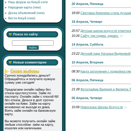
Наш форум на Кокуй-сити
20 Апреля, Пятница
Народная карта (new)
Доска объявлений (new)
18:00
Светлана Коренева стала лучши
Вести Кокуй (new)
19 Апреля, Четверг
20:57
Детская школа искусств отметил
Поиск по сайту
10:26
Сайту три годика, однако.
(8)
14 Апреля, Суббота
23:22
Детский парк Натальи Водяновой
Новые комментарии
10 Апреля, Вторник
Скоро выборы
08:30
Карта затопления с подробностя
Срочно понадобились деньги?
Обращайтесь и получите нужную
06 Апреля, Пятница
сумму уже сегодня!
21:28
Фотографии Валерия и Филиппа 
Предлагаем онлайн займы без
отказа круглосуточно. Займ по
паспорту. Онлайн займ с плохой КИ
05 Апреля, Четверг
без отказа. Деньги в долг срочно
онлайн на Киви. Займ на карту
мгновенно не выходя из дома.
10:06
Новоселье Школы Искусств
(1)
Взять займ онлайн на банковскую
карту.
Вы можете получить онлайн займ
любым способом: заём на карту,
кошелек или наличными.