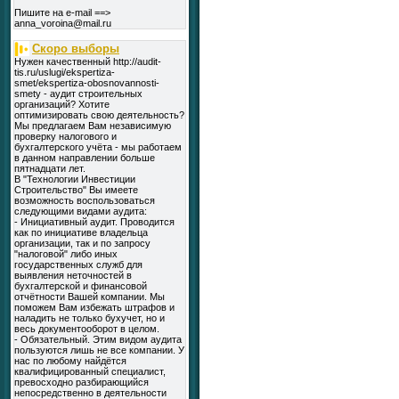
Пишите на e-mail ==>
anna_voroina@mail.ru
Скоро выборы
Нужен качественный http://audit-
tis.ru/uslugi/ekspertiza-
smet/ekspertiza-obosnovannosti-
smety - аудит строительных
организаций? Хотите
оптимизировать свою деятельность?
Мы предлагаем Вам независимую
проверку налогового и
бухгалтерского учёта - мы работаем
в данном направлении больше
пятнадцати лет.
В "Технологии Инвестиции
Строительство" Вы имеете
возможность воспользоваться
следующими видами аудита:
- Инициативный аудит. Проводится
как по инициативе владельца
организации, так и по запросу
"налоговой" либо иных
государственных служб для
выявления неточностей в
бухгалтерской и финансовой
отчётности Вашей компании. Мы
поможем Вам избежать штрафов и
наладить не только бухучет, но и
весь документооборот в целом.
- Обязательный. Этим видом аудита
пользуются лишь не все компании. У
нас по любому найдётся
квалифицированный специалист,
превосходно разбирающийся
непосредственно в деятельности