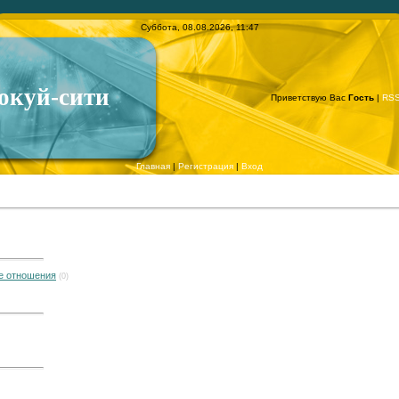
Суббота, 08.08.2026, 11:47
окуй-сити
Приветствую Вас
Гость
|
RS
Главная
|
Регистрация
|
Вход
е отношения
(0)