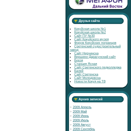
Друзья сайта
Кокуйская школа №1
Кокуйская школа №2
Сайт ПУ №30
Сайт Кокуйского музея
Форум Кокуйских погранцов
Сретенский судостроительный
завод
Сайт Нерчинска
Вершино-Дарасунский сайт
Борзя
Станция Ясная
Сайт Сретенского педколледжа
Балей
Сайт Сретенска
Сайт Молодовска
Новости Кокуя на ТВ
Архив записей
2009 Апрель
2009 Май
2009 Июнь
2009 Июль
2009 Август
2009 Сентябрь