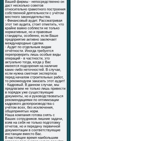
Вашей фирмы - непосредственно он
даст несколько советов
относительно грамотного построения
собственной деятельности с учётом
местного законодательства.
- Финансовый аудит. Рассматривая
этот тип аудита, стоит отметить, что
крайне важно соблюсти не только
нормативные, но и правовые
стандарты, особенно, если Ваше
предприятие активно заключает
международные сделки.
- Аудит по отдельным видам
отчётности. Иногда требуется
перепроверить лишь особые виды
операций - в частности, это
актуально тогда, когда у Вас
имеются подозрения на наличие
каких-либо неточностей. В случае,
если нужна сметная экспертиза
перед началом строительных работ,
то рекомендуем заказать этот аудит!
- Кадровый. В данном случае, мы
предлагаем не только лишь привести
в порядок уже существующие
документы, но и руководствоваться
рекомендациями по оптимизации
кадрового делопроизводства с
учётом всех, без исключения,
общепринятых норм.
Наша компания готова снять с
Ваших сотрудников лишние задачи,
взяв на себя не только подготовку
отчетов, но и передачу первичной
документации в соответствующие
инстанции вместо Вас.
В настоящее время наибольшим