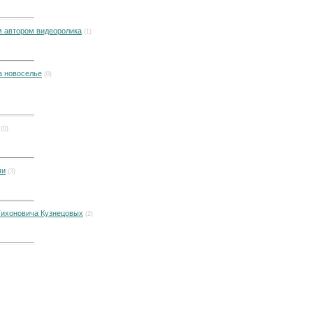
м автором видеоролика
(1)
а новоселье
(0)
(0)
ми
(3)
Тихоновича Кузнецовых
(2)