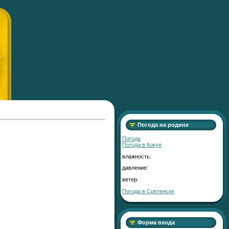
S
Погода на родине
Погода
Погода в
Кокуе
влажность:
давление:
ветер:
Погода в Сретенске
Форма входа