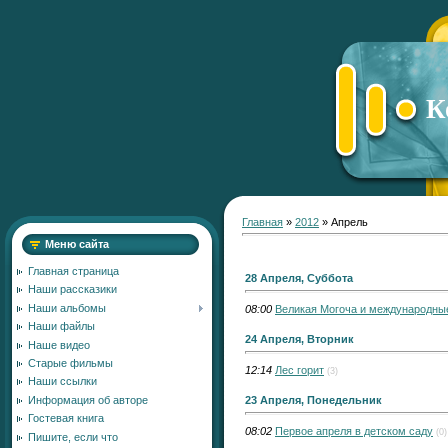
К
Главная
»
2012
»
Апрель
Меню сайта
Главная страница
28 Апреля, Суббота
Наши рассказики
Наши альбомы
08:00
Великая Могоча и международны
Наши файлы
24 Апреля, Вторник
Наше видео
Старые фильмы
12:14
Лес горит
(3)
Наши ссылки
Информация об авторе
23 Апреля, Понедельник
Гостевая книга
08:02
Первое апреля в детском саду
(0)
Пишите, если что