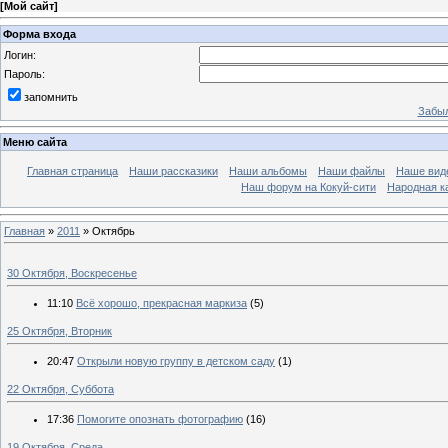
[
Мой сайт
]
Форма входа
Логин:
Пароль:
запомнить
Забыл
Меню сайта
Главная страница
Наши рассказики
Наши альбомы
Наши файлы
Наше вид
Наш форум на Кокуй-сити
Народная к
Главная
»
2011
»
Октябрь
30 Октября, Воскресенье
11:10
Всё хорошо, прекрасная маркиза
(5)
25 Октября, Вторник
20:47
Открыли новую группу в детском саду
(1)
22 Октября, Суббота
17:36
Помогите опознать фотографию
(16)
19 Октября, Среда