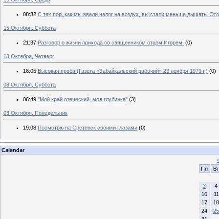
08:32
C тех пор, как мы ввели налог на воздух, вы стали меньше дышать. Эт
15 Октября, Суббота
21:37
Разговор о жизни прихода со священником отцом Игорем.
(0)
13 Октября, Четверг
18:05
Высокая проба (Газета «Забайкальский рабочий» 23 ноября 1979 г.)
(0)
08 Октября, Суббота
06:49
"Мой край отеческий, моя глубинка"
(3)
03 Октября, Понедельник
19:08
Посмотрю на Сретенск своими глазами
(0)
Calendar
Пн
Вт
3
4
10
11
17
18
24
25
31