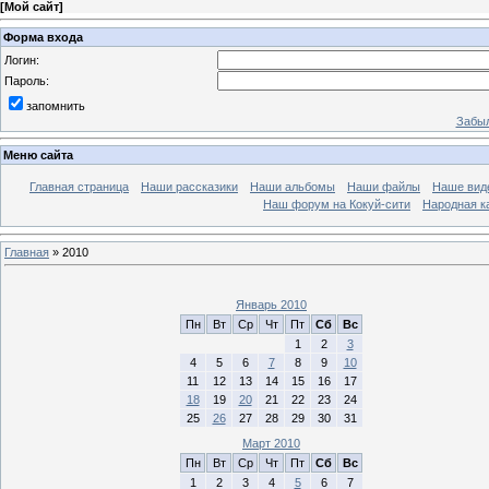
[
Мой сайт
]
Форма входа
Логин:
Пароль:
запомнить
Забыл
Меню сайта
Главная страница
Наши рассказики
Наши альбомы
Наши файлы
Наше вид
Наш форум на Кокуй-сити
Народная к
Главная
»
2010
Январь 2010
Пн
Вт
Ср
Чт
Пт
Сб
Вс
1
2
3
4
5
6
7
8
9
10
11
12
13
14
15
16
17
18
19
20
21
22
23
24
25
26
27
28
29
30
31
Март 2010
Пн
Вт
Ср
Чт
Пт
Сб
Вс
1
2
3
4
5
6
7