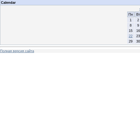
Calendar
Пн
Вт
1
2
8
9
15
16
22
23
29
30
Полная версия сайта