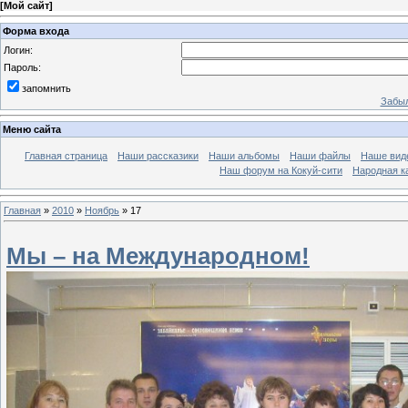
[
Мой сайт
]
Форма входа
Логин:
Пароль:
запомнить
Забыл
Меню сайта
Главная страница
Наши рассказики
Наши альбомы
Наши файлы
Наше вид
Наш форум на Кокуй-сити
Народная к
Главная
»
2010
»
Ноябрь
»
17
Мы – на Международном!